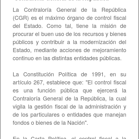
Contratación
Denuncia actos de Corrupción
Organigrama
Plan de Gestión Ambiental Regional
Objetivos
Informes de Gestión
Plan anual de adquisiciones
La Contraloría General de la República
Informe de archivo
PQRD
Jurisdicción
Plan anticorrupción
Mapa de procesos
Plan de Mejoramiento
Plan Anual de Inversiones
Manual de Contratación
Plan de Acción
(CGR) es el máximo órgano de control fiscal
del Estado. Como tal, tiene la misión de
Talento humano
PQRS Anónimas
NUESTRO DIRECTOR
Planes de TIC
Procedimientos
Informes y auditorías CGR
Presupuesto aprobado
procurar el buen uso de los recursos y bienes
Directorio
Calendario de Eventos
Indicadores SIG
Audiencias Públicas
Histórico de presupuestos
Manual de funciones
públicos y contribuir a la modernización del
Estado, mediante acciones de mejoramiento
Atención al Ciudadano
Preguntas y respuestas frecuentes
Informe de satisfacción
Reportes de Control Interno
Estados financieros
Rediseño Organizacional
Directivos y Funcionarios
continuo en las distintas entidades públicas.
Control Interno
Glosario
Mapa de Riesgos
Informes de Ejecución Plan de Acción
Ejecución presupuestal
Escala salarial
Contratistas
Carta de Trato Digno
La Constitución Política de 1991, en su
Mapa del sitio
PROCESOS JUDICIALES
Pacto por la Transparencia
Escala de viaticos
Entidades Relacionadas
Protocolo de Atención al Ciudadano
Informes
artículo 267, establece que: "El control fiscal
Citas Sendicam
Informes de Empalme
Evaluación de desempeño
Agremiaciones
Notificaciones Judiciales
Resoluciones Internas
es una función pública que ejercerá la
Contraloría General de la República, la cual
Registro de Publicaciones
Oferta de Empleo
Politica de Atención al Ciudadano
Mapa de Riesgos
vigila la gestión fiscal de la administración y
Oferta de encargo
de los particulares o entidades que manejan
fondos o bienes de la Nación".
Codigo De Integridad
PLANES
En la Carta Política, el control fiscal a la