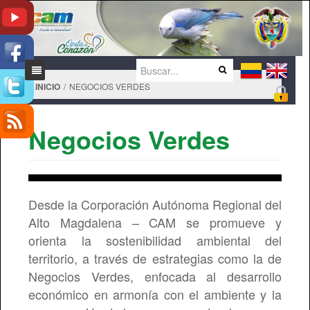
INICIO
/
NEGOCIOS VERDES
Inicio
Negocios Verdes
La entidad
Servicios
Organizacional
Corporativo
Planes
Ofertas De Trámites
Historia
Desde la Corporación Autónoma Regional del
Alto Magdalena – CAM se promueve y
Sistema Integrado de Gestión
Notificación por aviso
SILAMC
Naturaleza
Plan de acción
orienta la sostenibilidad ambiental del
Rendición de cuentas
Notificación por aviso - Cobros coactivos
Sistema de Gestión documental
territorio, a través de estrategias como la de
Funciones
Programas y proyectos
Manual Sistema Integrado de Gestión
Plan de Acción 2020 - 2023
Negocios Verdes, enfocada al desarrollo
Información Financiera
Catálogo de información
Misión y Visión
Planes de Ordenamiento Territorial
Política
Entidades de Control
Plan de Acción 2016 - 2019
económico en armonía con el ambiente y la