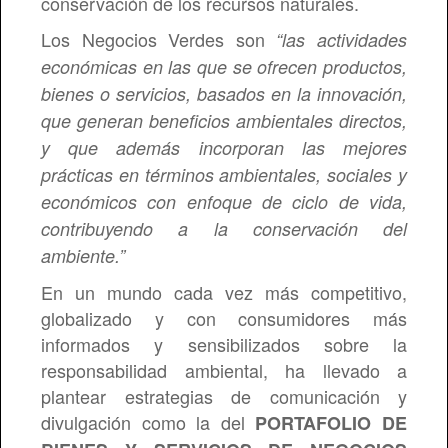
conservación de los recursos naturales.
Contratación
Denuncia actos de Corrupción
Organigrama
Plan de Gestión Ambiental Regional
Objetivos
Informes de Gestión
Plan anual de adquisiciones
Los Negocios Verdes son
“las actividades
Informe de archivo
PQRD
Jurisdicción
Plan anticorrupción
Mapa de procesos
Plan de Mejoramiento
Plan Anual de Inversiones
Manual de Contratación
Plan de Acción
económicas en las que se ofrecen productos,
Talento humano
PQRS Anónimas
NUESTRO DIRECTOR
Planes de TIC
Procedimientos
Informes y auditorías CGR
Presupuesto aprobado
bienes o servicios, basados en la innovación,
que generan beneficios ambientales directos,
Directorio
Calendario de Eventos
Indicadores SIG
Audiencias Públicas
Histórico de presupuestos
Manual de funciones
y que además incorporan las mejores
Atención al Ciudadano
Preguntas y respuestas frecuentes
Informe de satisfacción
Reportes de Control Interno
Estados financieros
Rediseño Organizacional
Directivos y Funcionarios
prácticas en términos ambientales, sociales y
económicos con enfoque de ciclo de vida,
Control Interno
Glosario
Mapa de Riesgos
Informes de Ejecución Plan de Acción
Ejecución presupuestal
Escala salarial
Contratistas
Carta de Trato Digno
contribuyendo a la conservación del
Mapa del sitio
PROCESOS JUDICIALES
Pacto por la Transparencia
Escala de viaticos
Entidades Relacionadas
Protocolo de Atención al Ciudadano
Informes
ambiente.”
Citas Sendicam
Informes de Empalme
Evaluación de desempeño
Agremiaciones
Notificaciones Judiciales
Resoluciones Internas
En un mundo cada vez más competitivo,
globalizado y con consumidores más
Registro de Publicaciones
Oferta de Empleo
Politica de Atención al Ciudadano
Mapa de Riesgos
informados y sensibilizados sobre la
Oferta de encargo
responsabilidad ambiental, ha llevado a
plantear estrategias de comunicación y
Codigo De Integridad
divulgación como la del
PORTAFOLIO DE
PLANES