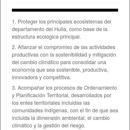
Contratación
Denuncia actos de Corrupción
Organigrama
Plan de Gestión Ambiental Regional
Objetivos
Informes de Gestión
Plan anual de adquisiciones
Informe de archivo
PQRD
Jurisdicción
Plan anticorrupción
Mapa de procesos
Plan de Mejoramiento
Plan Anual de Inversiones
Manual de Contratación
Plan de Acción
1. Proteger los principales ecosistemas del
Talento humano
PQRS Anónimas
NUESTRO DIRECTOR
Planes de TIC
Procedimientos
Informes y auditorías CGR
Presupuesto aprobado
departamento del Huila, como base de la
estructura ecológica principal.
Directorio
Calendario de Eventos
Indicadores SIG
Audiencias Públicas
Histórico de presupuestos
Manual de funciones
2. Afianzar el compromiso de las actividades
Atención al Ciudadano
Preguntas y respuestas frecuentes
Informe de satisfacción
Reportes de Control Interno
Estados financieros
Rediseño Organizacional
Directivos y Funcionarios
productivas con la sostenibilidad y mitigación
Control Interno
Glosario
Mapa de Riesgos
Informes de Ejecución Plan de Acción
Ejecución presupuestal
Escala salarial
Contratistas
Carta de Trato Digno
del cambio climático para consolidar una
economía que sea sostenible, productiva,
Mapa del sitio
PROCESOS JUDICIALES
Pacto por la Transparencia
Escala de viaticos
Entidades Relacionadas
Protocolo de Atención al Ciudadano
Informes
innovadora y competitiva.
Citas Sendicam
Informes de Empalme
Evaluación de desempeño
Agremiaciones
Notificaciones Judiciales
Resoluciones Internas
3. Acompañar los procesos de Ordenamiento
Registro de Publicaciones
Oferta de Empleo
Politica de Atención al Ciudadano
Mapa de Riesgos
y Planificación Territorial, desarrollados por
los entes territoriales incluidas las
Oferta de encargo
comunidades indígenas, con el fin de que sea
incluida la dimensión ambiental, el cambio
Codigo De Integridad
climático y la gestión del riesgo.
PLANES