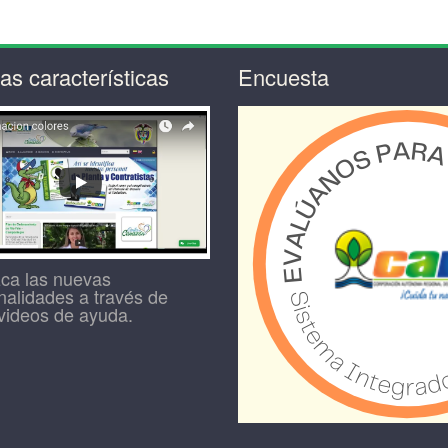
s características
Encuesta
ca las nuevas
nalidades a través de
videos de ayuda.