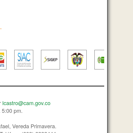
r
lcastro@cam.gov.co
a 5:00 pm.
afael, Vereda Primavera.